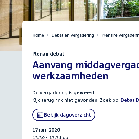
Home
Debat en vergadering
Plenaire vergaderi
Plenair debat
:
Aanvang middagvergad
werkzaamheden
De vergadering is
geweest
Kijk terug link niet gevonden. Zoek op:
Externa
Debat D
link:
Bekijk dagoverzicht
17 juni 2020
13:30 - 13:31 uur