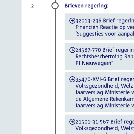
Brieven regering:
2
32013-236 Brief regerin
-
Financiën Reactie op ve
‘Suggesties voor aanpa
24587-770 Brief regering
-
Rechtsbescherming Rappo
PI Nieuwegein"
35470-XVI-6 Brief reger
-
Volksgezondheid, Welzi
Jaarverslag Ministerie 
de Algemene Rekenkame
Jaarverslag Ministerie 
21501-31-567 Brief rege
-
Volksgezondheid, Welzi