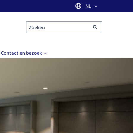
Taal selectie
NL
Zoeken
Contact en bezoek