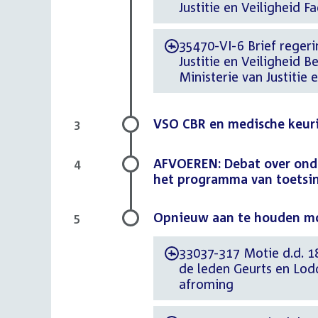
Justitie en Veiligheid 
35470-VI-6 Brief regerin
-
Justitie en Veiligheid 
Ministerie van Justitie 
VSO CBR en medische keurin
3
AFVOEREN: Debat over ond
4
het programma van toetsi
Opnieuw aan te houden m
5
33037-317 Motie d.d. 1
-
de leden Geurts en Lod
afroming