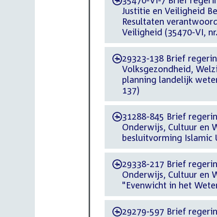
35470-VI-7 Brief regerin
-
Justitie en Veiligheid
Resultaten verantwoordi
Veiligheid (35470-VI, nr.
29323-138 Brief regering
-
Volksgezondheid, Welzi
planning landelijk wet
137)
31288-845 Brief regering
-
Onderwijs, Cultuur en
besluitvorming Islamic 
29338-217 Brief regering
-
Onderwijs, Cultuur en 
"Evenwicht in het Wet
29279-597 Brief regering
-