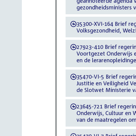
geannoteerde agenda v
gezondheidsministers v
35300-XVI-164 Brief reg
-
Volksgezondheid, Welz
27923-410 Brief regering
-
Voortgezet Onderwijs e
en de lerarenopleiding
35470-VI-5 Brief regerin
-
Justitie en Veiligheid 
de Slotwet Ministerie v
23645-721 Brief regering
-
Onderwijs, Cultuur en W
van de maatregelen om