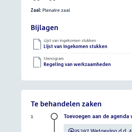
Zaal:
Plenaire zaal
Bijlagen
Lijst van ingekomen stukken
Download
Lijst van ingekomen stukken
()
bestand:
Stenogram
Download
Regeling van werkzaamheden
()
bestand:
Te behandelen zaken
Toevoegen aan de agenda 
1
35297 Wetgeving d.d. 4 
-