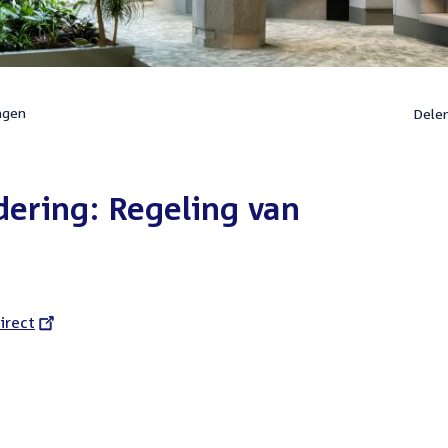
ngen
Dele
ering: Regeling van
l
irect