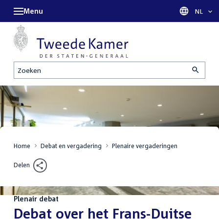
Menu
Taal sel
NL
Zoeken
Home
Debat en vergadering
Plenaire vergaderingen
Delen
Plenair debat
:
Debat over het Frans-Duitse