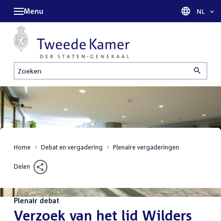
Menu
Taal sel
NL
Zoeken
Home
Debat en vergadering
Plenaire vergaderingen
Delen
Plenair debat
:
Verzoek van het lid Wilders