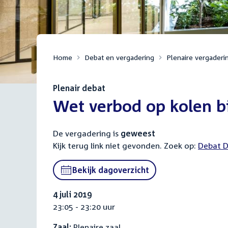
Home
Debat en vergadering
Plenaire vergaderi
Plenair debat
:
Wet verbod op kolen bij
De vergadering is
geweest
Kijk terug link niet gevonden. Zoek op:
Externa
Debat D
link:
Bekijk dagoverzicht
4 juli 2019
23:05 - 23:20 uur
Zaal:
Plenaire zaal