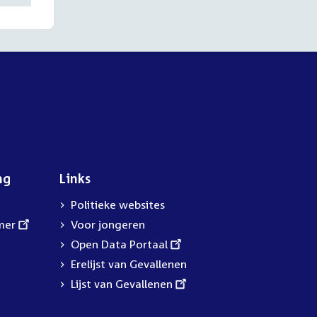
ng
Links
Politieke websites
mer
Voor jongeren
External
Open Data Portaal
link:
Erelijst van Gevallenen
External
Lijst van Gevallenen
link: