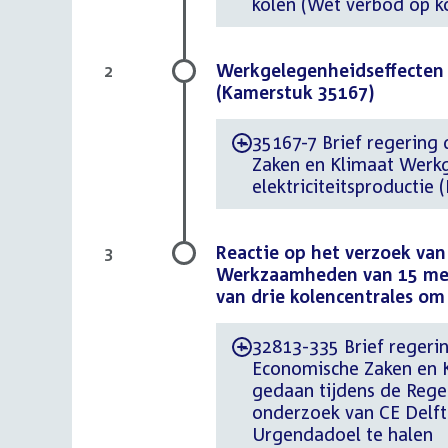
kolen (Wet verbod op kol
Werkgelegenheidseffecten w
2
(Kamerstuk 35167)
35167-7 Brief regering 
-
Zaken en Klimaat Werkg
elektriciteitsproductie
Reactie op het verzoek van
3
Werkzaamheden van 15 mei 
van drie kolencentrales om
32813-335 Brief regerin
-
Economische Zaken en Kl
gedaan tijdens de Rege
onderzoek van CE Delft 
Urgendadoel te halen