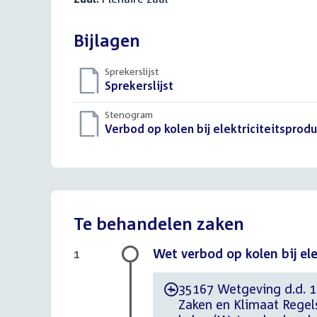
Bijlagen
Sprekerslijst
Download
Sprekerslijst
()
bestand:
Stenogram
Download
Verbod op kolen bij elektriciteitsprodu
bestand:
Te behandelen zaken
Wet verbod op kolen bij ele
1
35167 Wetgeving d.d. 1
-
Zaken en Klimaat Regels