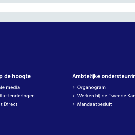
op de hoogte
Ambtelijke ondersteuni
ale media
Organogram
ilattenderingen
External
Werken bij de Tweede Ka
link:
t Direct
Mandaatbesluit