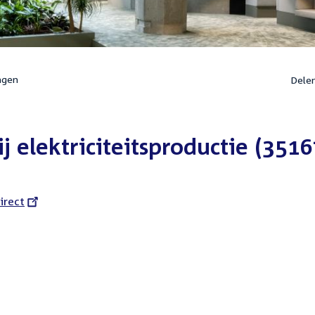
ngen
Dele
 elektriciteitsproductie (3516
l
irect