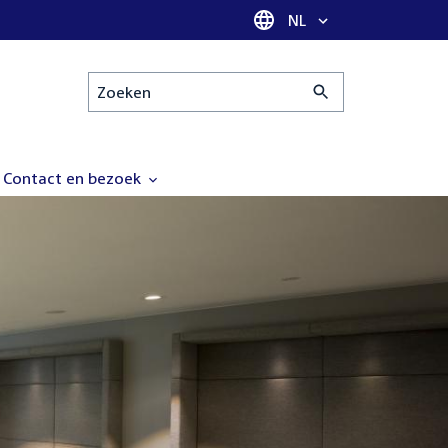
Taal selectie
NL
Zoeken
Contact en bezoek