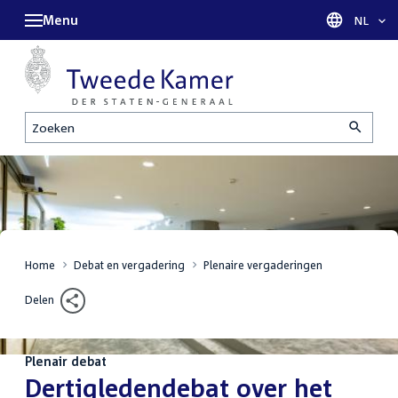
Menu
Taal sel
NL
Zoeken
Home
Debat en vergadering
Plenaire vergaderingen
Delen
Plenair debat
:
Dertigledendebat over het