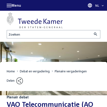
Menu
Taal sel
NL
Zoeken
Home
Debat en vergadering
Plenaire vergaderingen
Delen
Plenair debat
:
VAO Telecommunicatie (AO