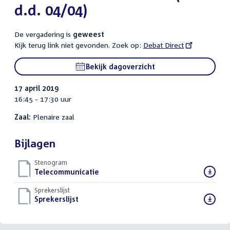
d.d. 04/04)
De vergadering is
geweest
Kijk terug link niet gevonden. Zoek op:
External
Debat Direct
link:
Bekijk dagoverzicht
17 april 2019
16:45 - 17:30 uur
Zaal:
Plenaire zaal
Bijlagen
Stenogram
Download
Telecommunicatie
()
bestand:
Sprekerslijst
Download
Sprekerslijst
()
bestand: