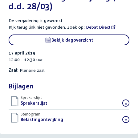
d.d. 28/03)
De vergadering is
geweest
Kijk terug link niet gevonden. Zoek op:
External
Debat Direct
link:
Bekijk dagoverzicht
17 april 2019
12:00 - 12:30 uur
Zaal:
Plenaire zaal
Bijlagen
Sprekerslijst
Download
Sprekerslijst
()
bestand:
Stenogram
Download
Belastingontwijking
()
bestand: