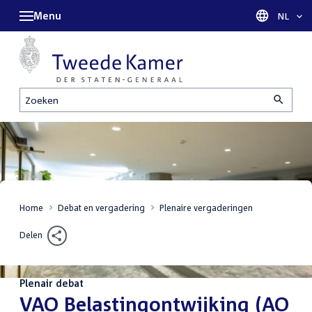
Menu
Taal sel
NL
Zoeken
Home
Debat en vergadering
Plenaire vergaderingen
Delen
Plenair debat
:
VAO Belastingontwijking (AO