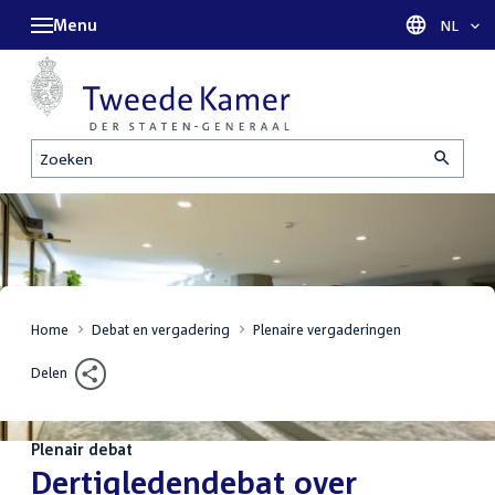
Menu
Taal sel
NL
Zoeken
Home
Debat en vergadering
Plenaire vergaderingen
Delen
Plenair debat
:
Dertigledendebat over