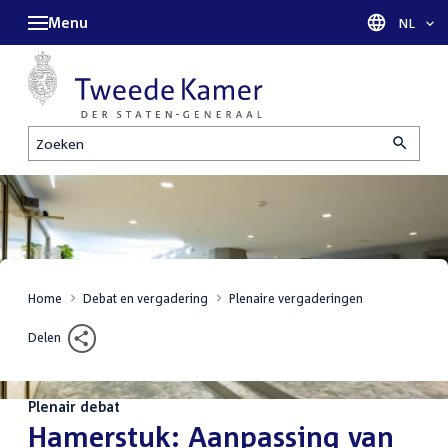
Menu
Taal sel
NL
Zoeken
Home
Debat en vergadering
Plenaire vergaderingen
Delen
Plenair debat
:
Hamerstuk: Aanpassing van