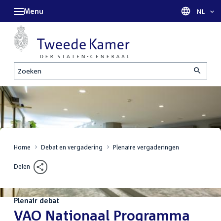
Menu
Taal sel
NL
Zoeken
Home
Debat en vergadering
Plenaire vergaderingen
Delen
Plenair debat
:
VAO Nationaal Programma