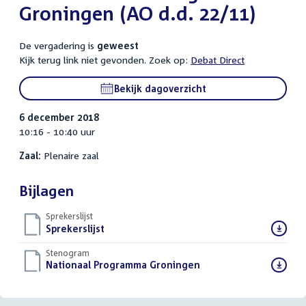
Groningen (AO d.d. 22/11)
De vergadering is
geweest
Kijk terug link niet gevonden. Zoek op:
Debat Direct
Bekijk dagoverzicht
6 december 2018
10:16 - 10:40 uur
Zaal:
Plenaire zaal
Bijlagen
Sprekerslijst
Download
Sprekerslijst
()
bestand:
Stenogram
Download
Nationaal Programma Groningen
()
bestand: