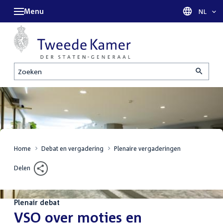
Menu
Taal sel
NL
Zoeken
Home
Debat en vergadering
Plenaire vergaderingen
Delen
Plenair debat
:
VSO over moties en