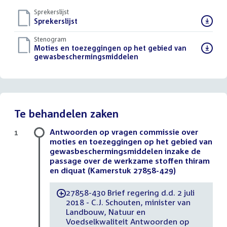
Sprekerslijst
Download
Sprekerslijst
()
bestand:
Stenogram
Download
Moties en toezeggingen op het gebied van
bestand:
gewasbeschermingsmiddelen
()
Te behandelen zaken
Antwoorden op vragen commissie over
1
moties en toezeggingen op het gebied van
gewasbeschermingsmiddelen inzake de
passage over de werkzame stoffen thiram
en diquat (Kamerstuk 27858-429)
27858-430 Brief regering d.d. 2 juli
-
2018 - C.J. Schouten, minister van
Landbouw, Natuur en
Voedselkwaliteit Antwoorden op