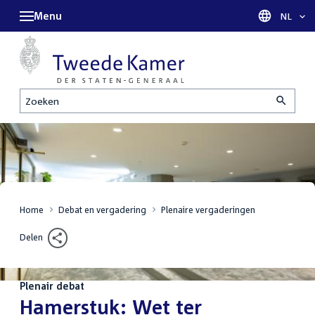
Menu
Taal sel
NL
Zoeken
Home
Debat en vergadering
Plenaire vergaderingen
Delen
Plenair debat
:
Hamerstuk: Wet ter