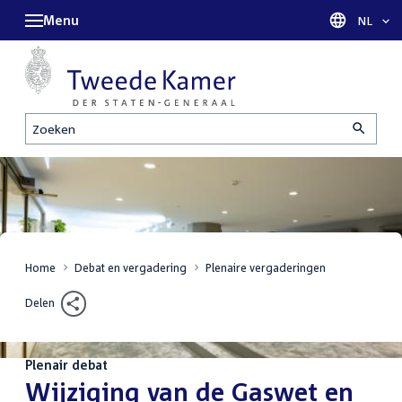
Menu
Taal sel
NL
Zoeken
Home
Debat en vergadering
Plenaire vergaderingen
Delen
Plenair debat
:
Wijziging van de Gaswet en