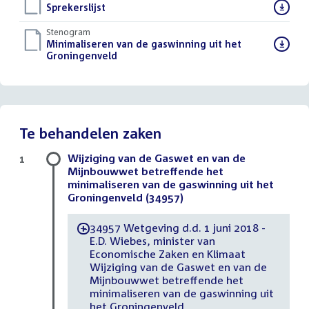
Download
Sprekerslijst
()
bestand:
Stenogram
Download
Minimaliseren van de gaswinning uit het
bestand:
Groningenveld
()
Te behandelen zaken
Wijziging van de Gaswet en van de
1
Mijnbouwwet betreffende het
minimaliseren van de gaswinning uit het
Groningenveld (34957)
34957 Wetgeving d.d. 1 juni 2018 -
-
E.D. Wiebes, minister van
Economische Zaken en Klimaat
Wijziging van de Gaswet en van de
Mijnbouwwet betreffende het
minimaliseren van de gaswinning uit
het Groningenveld