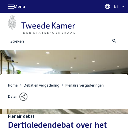
Menu
Taal sel
NL
Zoeken
Home
Debat en vergadering
Plenaire vergaderingen
Delen
Plenair debat
:
Dertigledendebat over het