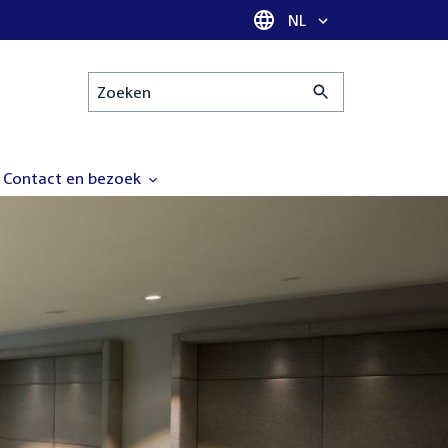
Taal selectie
NL
Zoeken
Contact en bezoek