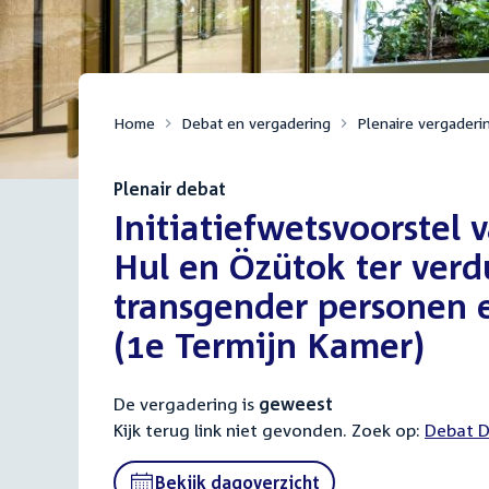
Home
Debat en vergadering
Plenaire vergaderi
Plenair debat
:
Initiatiefwetsvoorstel
Hul en Özütok ter verdu
transgender personen e
(1e Termijn Kamer)
De vergadering is
geweest
Kijk terug link niet gevonden. Zoek op:
Debat D
Bekijk dagoverzicht