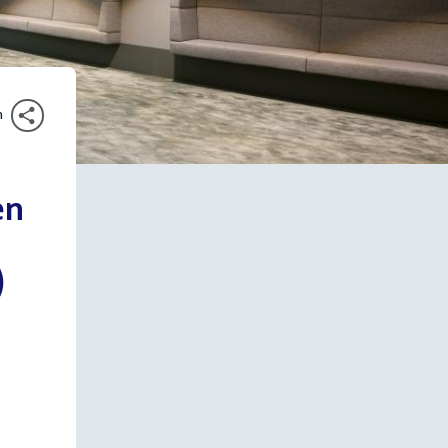
n
en
)