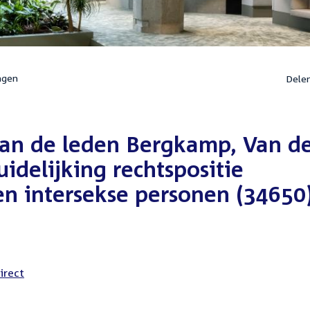
ngen
Dele
 van de leden Bergkamp, Van d
idelijking rechtspositie
n intersekse personen (34650
irect