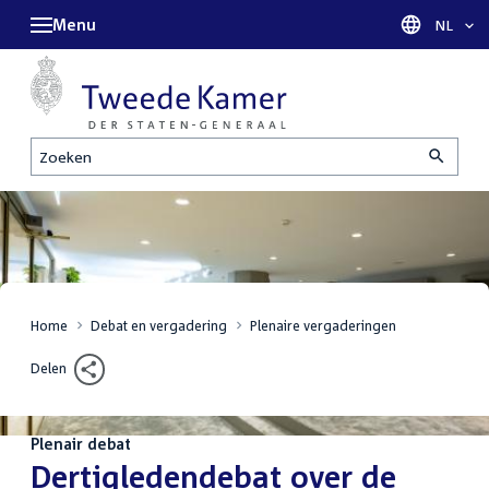
Menu
Taal sel
NL
Zoeken
Home
Debat en vergadering
Plenaire vergaderingen
Delen
Plenair debat
:
Dertigledendebat over de