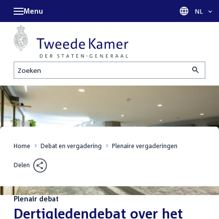
Menu
Taal sel
NL
Zoeken
Home
Debat en vergadering
Plenaire vergaderingen
Delen
Plenair debat
:
Dertigledendebat over het