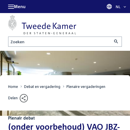
Menu
Taal sel
NL
Zoeken
Home
Debat en vergadering
Plenaire vergaderingen
Delen
Plenair debat
:
(onder voorbehoud) VAO JBZ-