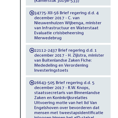
(Kamerstuk 30196-533)
34775-XII-56 Brief regering d.d. 4
-
december 2017 - C. van
Nieuwenhuizen Wijbenga, minister
van Infrastructuur en Waterstaat
Evaluatie crisisbeheersing
Merwedebrug
22112-2437 Brief regering d.d. 1
-
december 2017 - H. Zijlstra, minister
van Buitenlandse Zaken Fiche:
Mededeling en Verordening
Investeringstoets
26643-505 Brief regering d.d. 5
-
december 2017 - R.W. Knops,
staatssecretaris van Binnenlandse
Zaken en Koninkrijksrelaties
Uitvoering motie van het lid Van
Engelshoven over bevorderen dat
mensen met tweestapsidentificatie
inloggen binnen het eID-stelsel