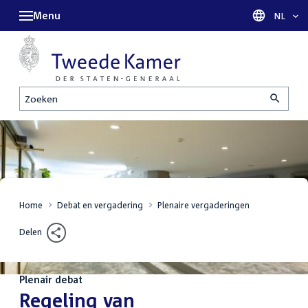
Menu
Taal sel
NL
Zoeken
Home
Debat en vergadering
Plenaire vergaderingen
Delen
Plenair debat
:
Regeling van