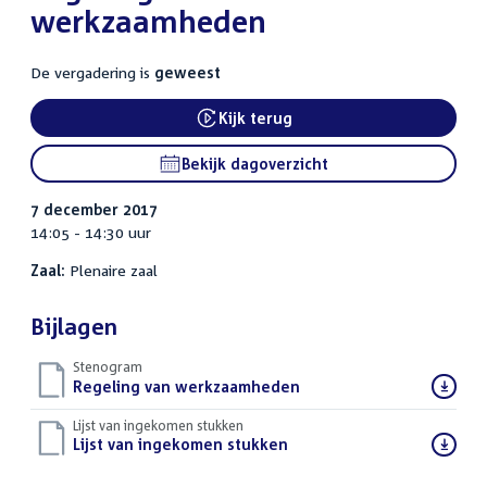
werkzaamheden
De vergadering is
geweest
Kijk terug
External link:
Bekijk dagoverzicht
7 december 2017
14:05 - 14:30 uur
Zaal:
Plenaire zaal
Bijlagen
Stenogram
Download
Regeling van werkzaamheden
()
bestand:
Lijst van ingekomen stukken
Download
Lijst van ingekomen stukken
()
bestand: