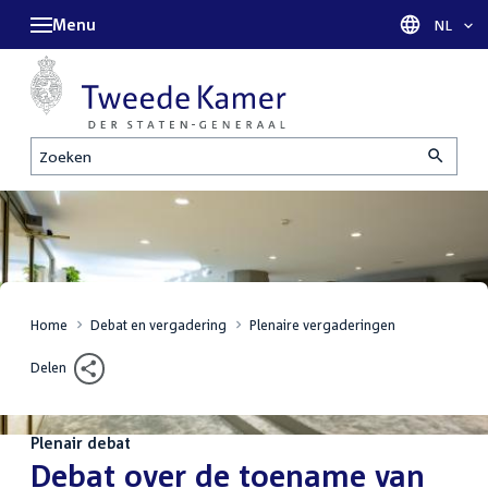
Menu
Taal sel
NL
Zoeken
Home
Debat en vergadering
Plenaire vergaderingen
Delen
Plenair debat
:
Debat over de toename van