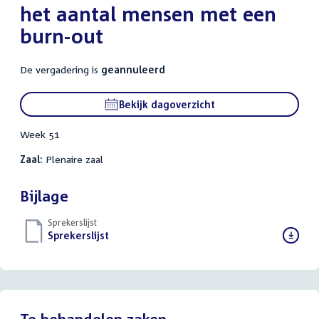
het aantal mensen met een
burn-out
De vergadering is
geannuleerd
Bekijk dagoverzicht
Week 51
Zaal:
Plenaire zaal
Bijlage
Sprekerslijst
Download
Sprekerslijst
()
bestand:
Te behandelen zaken