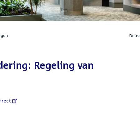
ngen
Dele
ering: Regeling van
l
irect