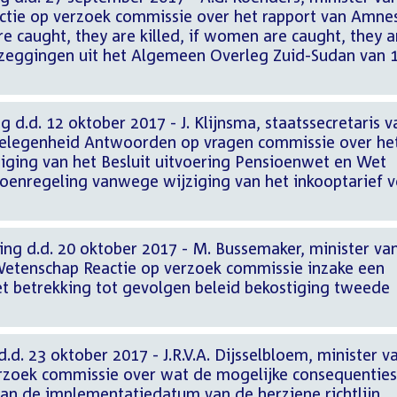
ctie op verzoek commissie over het rapport van Amne
re caught, they are killed, if women are caught, they a
zeggingen uit het Algemeen Overleg Zuid-Sudan van 
 d.d. 12 oktober 2017 - J. Klijnsma, staatssecretaris v
gelegenheid Antwoorden op vragen commissie over he
ziging van het Besluit uitvoering Pensioenwet en Wet
ioenregeling vanwege wijziging van het inkooptarief 
ng d.d. 20 oktober 2017 - M. Bussemaker, minister va
Wetenschap Reactie op verzoek commissie inzake een
et betrekking tot gevolgen beleid bekostiging tweede
.d. 23 oktober 2017 - J.R.V.A. Dijsselbloem, minister v
erzoek commissie over wat de mogelijke consequenties
 van de implementatiedatum van de herziene richtlijn