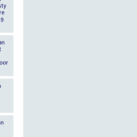
sty
re
19
an
t
voor
n
an