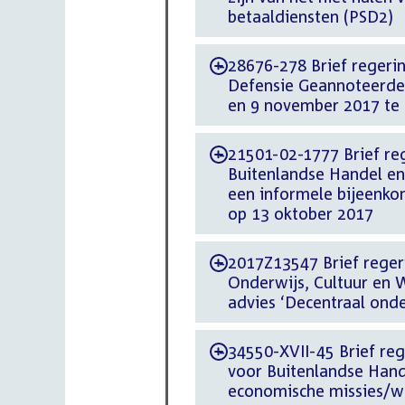
betaaldiensten (PSD2)
28676-278 Brief regerin
-
Defensie Geannoteerde
en 9 november 2017 te 
21501-02-1777 Brief reg
-
Buitenlandse Handel e
een informele bijeenko
op 13 oktober 2017
2017Z13547 Brief regeri
-
Onderwijs, Cultuur en 
advies ‘Decentraal onde
34550-XVII-45 Brief reg
-
voor Buitenlandse Han
economische missies/w