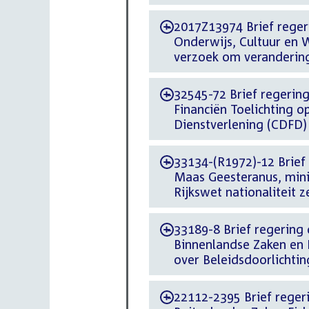
2017Z13974 Brief regeri
-
Onderwijs, Cultuur en 
verzoek om verandering
32545-72 Brief regering 
-
Financiën Toelichting o
Dienstverlening (CDFD
33134-(R1972)-12 Brief 
-
Maas Geesteranus, minis
Rijkswet nationaliteit 
33189-8 Brief regering 
-
Binnenlandse Zaken en 
over Beleidsdoorlichting
22112-2395 Brief regeri
-