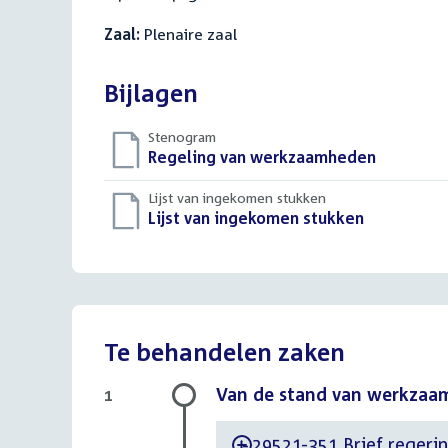
Zaal:
Plenaire zaal
Bijlagen
Stenogram
Download
Regeling van werkzaamheden
()
bestand:
Lijst van ingekomen stukken
Download
Lijst van ingekomen stukken
()
bestand:
Te behandelen zaken
Van de stand van werkzaa
1
29521-351 Brief regerin
-