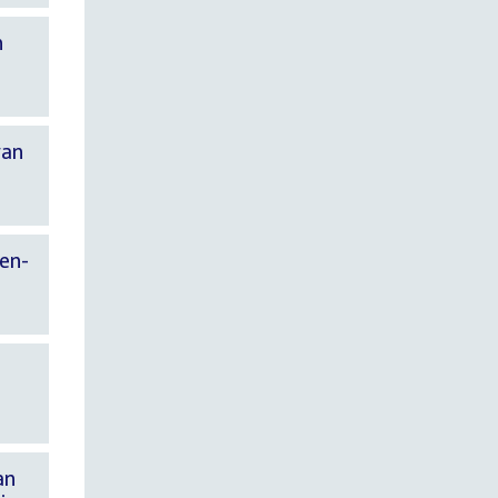
n
van
gen-
an