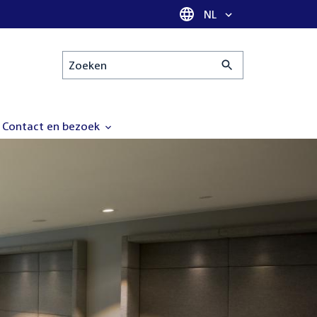
Taal selectie
NL
Zoeken
Contact en bezoek