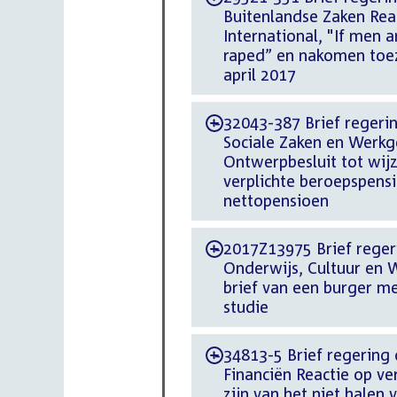
Buitenlandse Zaken Rea
International, "If men a
raped” en nakomen toe
april 2017
32043-387 Brief regering
-
Sociale Zaken en Werk
Ontwerpbesluit tot wij
verplichte beroepspens
nettopensioen
2017Z13975 Brief regeri
-
Onderwijs, Cultuur en 
brief van een burger m
studie
34813-5 Brief regering d
-
Financiën Reactie op v
zijn van het niet halen