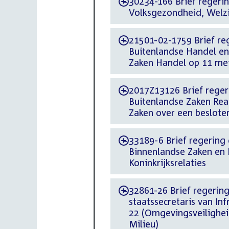
30234-166 Brief regerin
-
Volksgezondheid, Welzi
21501-02-1759 Brief reg
-
Buitenlandse Handel e
Zaken Handel op 11 me
2017Z13126 Brief regeri
-
Buitenlandse Zaken Rea
Zaken over een besloten
33189-6 Brief regering d
-
Binnenlandse Zaken en K
Koninkrijksrelaties
32861-26 Brief regering
-
staatssecretaris van Inf
22 (Omgevingsveiligheid 
Milieu)