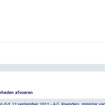
mheden afvoeren
g d.d. 27 september 2017 - A.G. Koenders, minister va