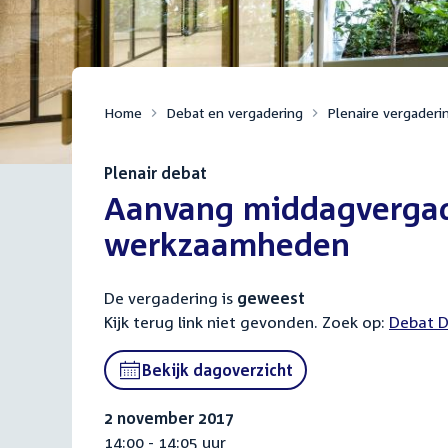
Home
Debat en vergadering
Plenaire vergaderi
Plenair debat
:
Aanvang middagvergad
werkzaamheden
De vergadering is
geweest
Kijk terug link niet gevonden. Zoek op:
Externa
Debat D
link:
Bekijk dagoverzicht
2 november 2017
14:00 - 14:05 uur