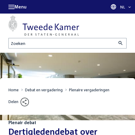
Menu
Taal sel
NL
Zoeken
Home
Debat en vergadering
Plenaire vergaderingen
Delen
Plenair debat
:
Dertigledendebat over