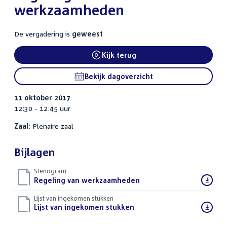
werkzaamheden
De vergadering is
geweest
Kijk terug
External link:
Bekijk dagoverzicht
11 oktober 2017
12:30 - 12:45 uur
Zaal:
Plenaire zaal
Bijlagen
Stenogram
Download
Regeling van werkzaamheden
()
bestand:
Lijst van ingekomen stukken
Download
Lijst van ingekomen stukken
()
bestand: