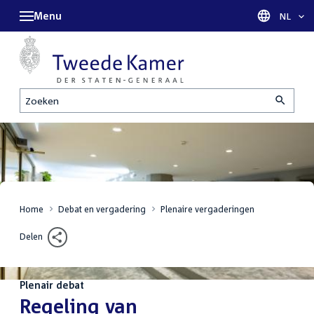
Menu
Taal sel
NL
Zoeken
Home
Debat en vergadering
Plenaire vergaderingen
Delen
Plenair debat
:
Regeling van