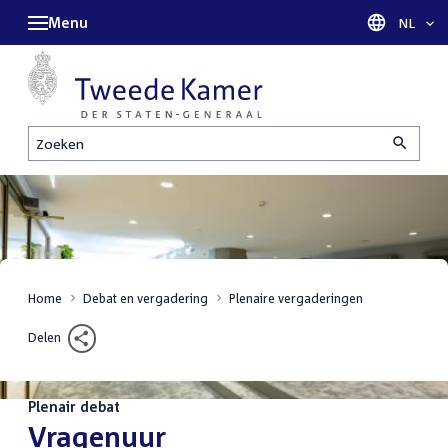
Menu
Taal sel
NL
Zoeken
Home
Debat en vergadering
Plenaire vergaderingen
Delen
Plenair debat
:
Vragenuur