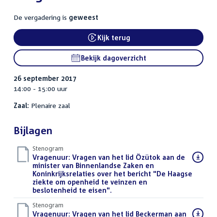
De vergadering is
geweest
Kijk terug
External link:
Bekijk dagoverzicht
26 september 2017
14:00 - 15:00 uur
Zaal:
Plenaire zaal
Bijlagen
Stenogram
Download
Vragenuur: Vragen van het lid Özütok aan de
bestand:
minister van Binnenlandse Zaken en
Koninkrijksrelaties over het bericht "De Haagse
ziekte om openheid te veinzen en
beslotenheid te eisen".
()
Stenogram
Download
Vragenuur: Vragen van het lid Beckerman aan