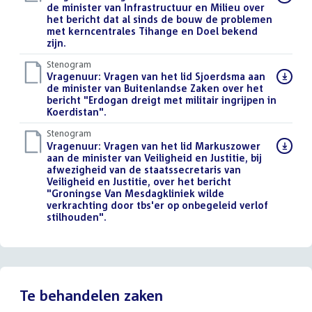
bestand:
de minister van Infrastructuur en Milieu over
het bericht dat al sinds de bouw de problemen
met kerncentrales Tihange en Doel bekend
zijn.
()
Stenogram
Download
Vragenuur: Vragen van het lid Sjoerdsma aan
bestand:
de minister van Buitenlandse Zaken over het
bericht "Erdogan dreigt met militair ingrijpen in
Koerdistan".
()
Stenogram
Download
Vragenuur: Vragen van het lid Markuszower
bestand:
aan de minister van Veiligheid en Justitie, bij
afwezigheid van de staatssecretaris van
Veiligheid en Justitie, over het bericht
"Groningse Van Mesdagkliniek wilde
verkrachting door tbs'er op onbegeleid verlof
stilhouden".
()
Te behandelen zaken