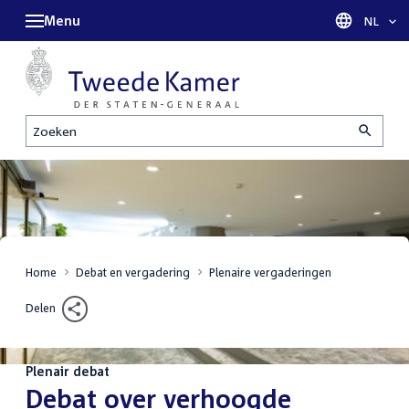
Menu
Taal sel
NL
Zoeken
Home
Debat en vergadering
Plenaire vergaderingen
Delen
Plenair debat
:
Debat over verhoogde