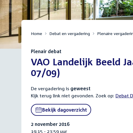
Home
Debat en vergadering
Plenaire vergaderi
Plenair debat
:
VAO Landelijk Beeld Ja
07/09)
De vergadering is
geweest
Kijk terug link niet gevonden. Zoek op:
Externa
Debat D
link:
Bekijk dagoverzicht
2 november 2016
19:15 - 23:59 uur