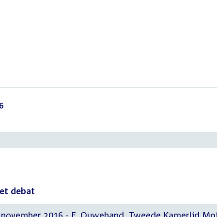
6
()
het debat
2 november 2016 - E. Ouwehand, Tweede Kamerlid Mot