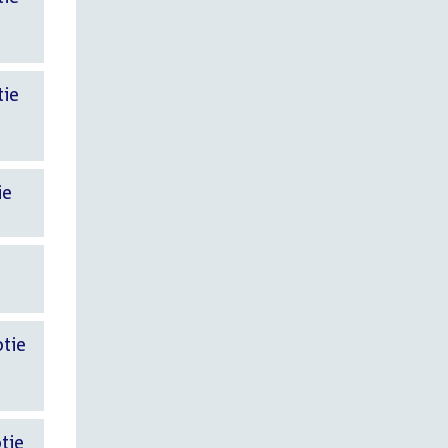
ie
ie
tie
tie