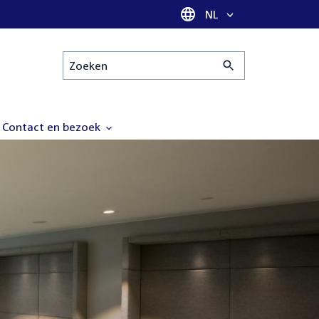
Taal selectie
NL
Zoeken
Contact en bezoek