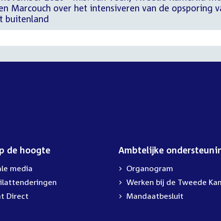
en Marcouch over het intensiveren van de opsporing v
et buitenland
op de hoogte
Ambtelijke ondersteuni
ale media
Organogram
ilattenderingen
External
Werken bij de Tweede Ka
link:
t Direct
Mandaatbesluit