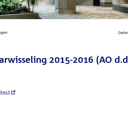
ngen
Dele
arwisseling 2015-2016 (AO d.d
l
irect