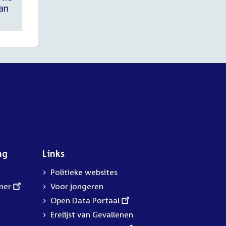
an
ng
Links
Politieke websites
mer
Voor jongeren
External
Open Data Portaal
link:
Erelijst van Gevallenen