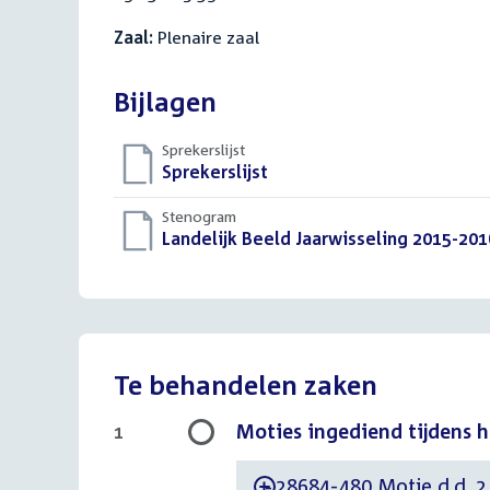
Zaal:
Plenaire zaal
Bijlagen
Sprekerslijst
Download
Sprekerslijst
()
bestand:
Stenogram
Download
Landelijk Beeld Jaarwisseling 2015-201
bestand:
Te behandelen zaken
Moties ingediend tijdens 
1
28684-480 Motie d.d. 
-