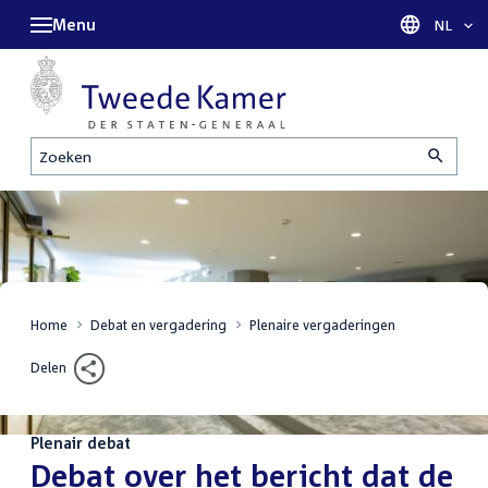
Menu
Taal sel
NL
Zoeken
Home
Debat en vergadering
Plenaire vergaderingen
Delen
Plenair debat
:
Debat over het bericht dat de