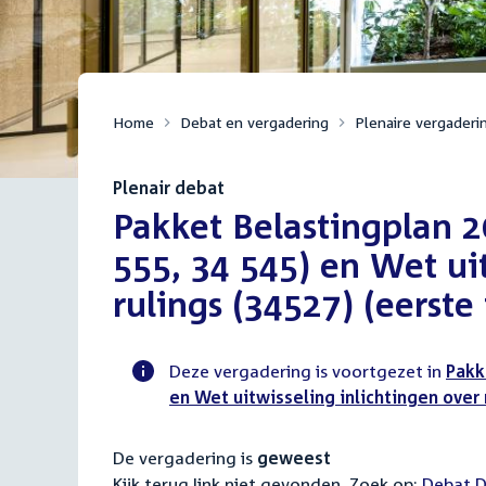
Home
Debat en vergadering
Plenaire vergaderi
Plenair debat
:
Pakket Belastingplan 2
555, 34 545) en Wet uit
rulings (34527) (eerste
Deze vergadering is voortgezet in
Pakk
en Wet uitwisseling inlichtingen over 
Voortgangsstatus
plenaire
De vergadering is
geweest
activiteit
Kijk terug link niet gevonden. Zoek op:
Externa
Debat D