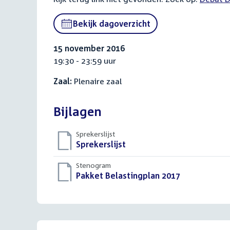
link:
Bekijk dagoverzicht
15 november 2016
19:30 - 23:59 uur
Zaal:
Plenaire zaal
Bijlagen
Sprekerslijst
Download
Sprekerslijst
()
bestand:
Stenogram
Download
Pakket Belastingplan 2017
()
bestand: