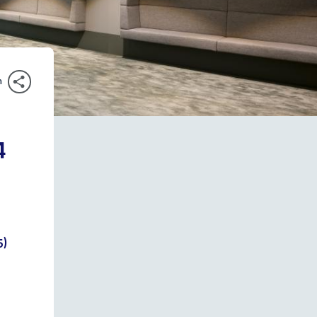
n
4
5)