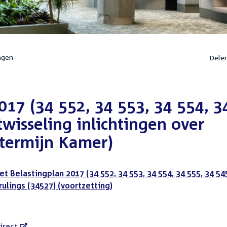
ngen
Dele
017 (34 552, 34 553, 34 554, 3
wisseling inlichtingen over
 termijn Kamer)
et Belastingplan 2017 (34 552, 34 553, 34 554, 34 555, 34 54
rulings (34527) (voortzetting)
l
irect