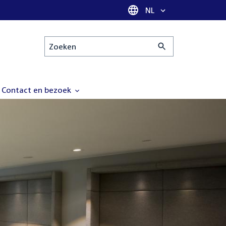
Taal selectie
NL
Zoeken
Contact en bezoek