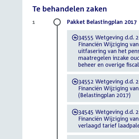
Te behandelen zaken
Pakket Belastingplan 2017
1
34555 Wetgeving d.d. 20
-
Financiën Wijziging va
uitfasering van het pens
maatregelen inzake oud
beheer en overige fisc
34552 Wetgeving d.d. 20
-
Financiën Wijziging va
(Belastingplan 2017)
34545 Wetgeving d.d. 20
-
Financiën Wijziging van
verlaagd tarief laadpal