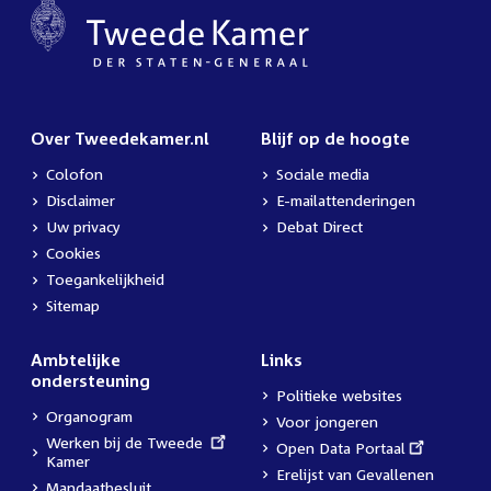
Over Tweedekamer.nl
Blijf op de hoogte
Colofon
Sociale media
Disclaimer
E-mailattenderingen
Uw privacy
Debat Direct
Cookies
Toegankelijkheid
Sitemap
Ambtelijke
Links
ondersteuning
Politieke websites
Organogram
Voor jongeren
External
Werken bij de Tweede
External
Open Data Portaal
link:
Kamer
link:
Erelijst van Gevallenen
Mandaatbesluit