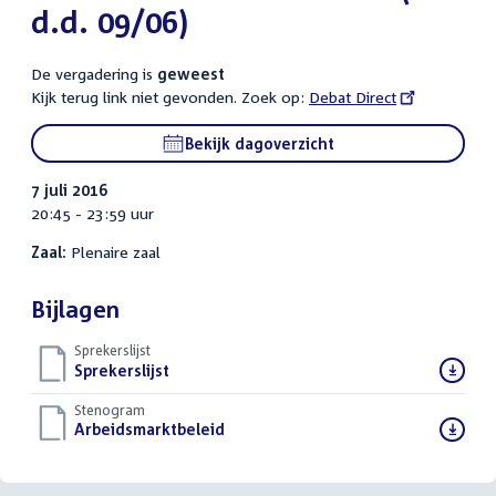
d.d. 09/06)
De vergadering is
geweest
Kijk terug link niet gevonden. Zoek op:
External
Debat Direct
link:
Bekijk dagoverzicht
7 juli 2016
20:45 - 23:59 uur
Zaal:
Plenaire zaal
Bijlagen
Sprekerslijst
Download
Sprekerslijst
()
bestand:
Stenogram
Download
Arbeidsmarktbeleid
()
bestand: