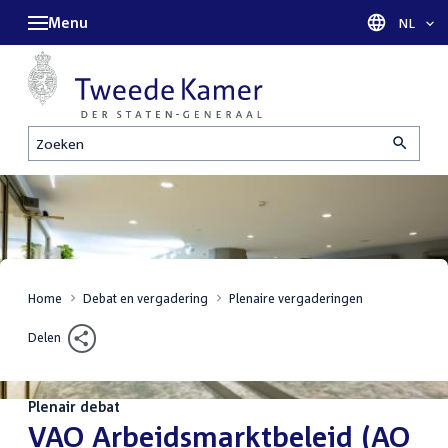
Menu
Taal sel
NL
Zoeken
Home
Debat en vergadering
Plenaire vergaderingen
Delen
Plenair debat
:
VAO Arbeidsmarktbeleid (AO