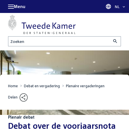
Menu
Taal sel
NL
Zoeken
Home
Debat en vergadering
Plenaire vergaderingen
Delen
Plenair debat
:
Debat over de voorjaarsnota