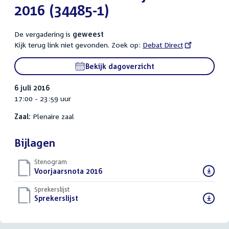
2016 (34485-1)
De vergadering is
geweest
Kijk terug link niet gevonden. Zoek op:
External
Debat Direct
link:
Bekijk dagoverzicht
6 juli 2016
17:00 - 23:59 uur
Zaal:
Plenaire zaal
Bijlagen
Stenogram
Download
Voorjaarsnota 2016
()
bestand:
Sprekerslijst
Download
Sprekerslijst
()
bestand: