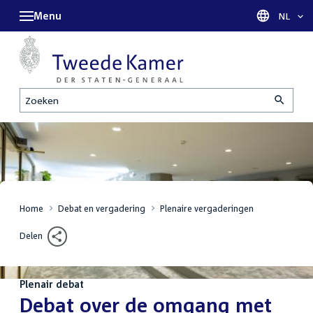
Menu
Taal sel
NL
Zoeken
Home
Debat en vergadering
Plenaire vergaderingen
Delen
Plenair debat
:
Debat over de omgang met