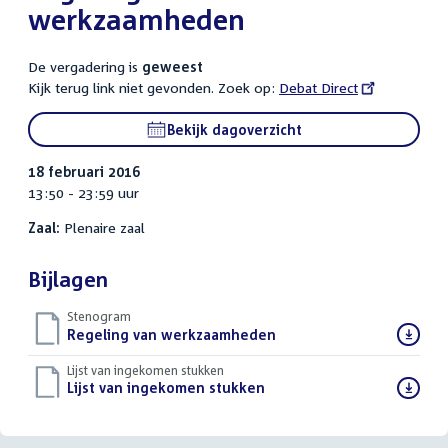
werkzaamheden
De vergadering is
geweest
Kijk terug link niet gevonden. Zoek op:
External
Debat Direct
link:
Bekijk dagoverzicht
18 februari 2016
13:50 - 23:59 uur
Zaal:
Plenaire zaal
Bijlagen
Stenogram
Download
Regeling van werkzaamheden
()
bestand:
Lijst van ingekomen stukken
Download
Lijst van ingekomen stukken
()
bestand: