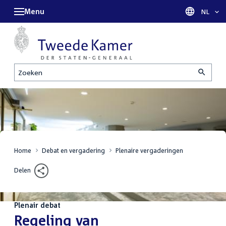
Menu
Taal sel
NL
Zoeken
Home
Debat en vergadering
Plenaire vergaderingen
Delen
Plenair debat
:
Regeling van