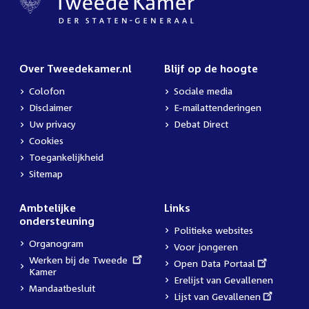
Over Tweedekamer.nl
Blijf op de hoogte
Colofon
Sociale media
Disclaimer
E-mailattenderingen
Uw privacy
Debat Direct
Cookies
Toegankelijkheid
Sitemap
Ambtelijke
Links
ondersteuning
Politieke websites
Organogram
Voor jongeren
External
Werken bij de Tweede
External
Open Data Portaal
link:
Kamer
link:
Erelijst van Gevallenen
Mandaatbesluit
External
Lijst van Gevallenen
link: