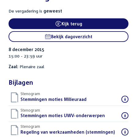
De vergadering is
geweest
Kijk terug
External link:
Bekijk dagoverzicht
8 december 2015
15:00 - 23:59 uur
Zaal:
Plenaire zaal
Bijlagen
Stenogram
Download
Stemmingen moties Milieuraad
()
bestand:
Stenogram
Download
Stemmingen moties UWV-onderwerpen
()
bestand:
Stenogram
Download
Regeling van werkzaamheden (stemmingen)
()