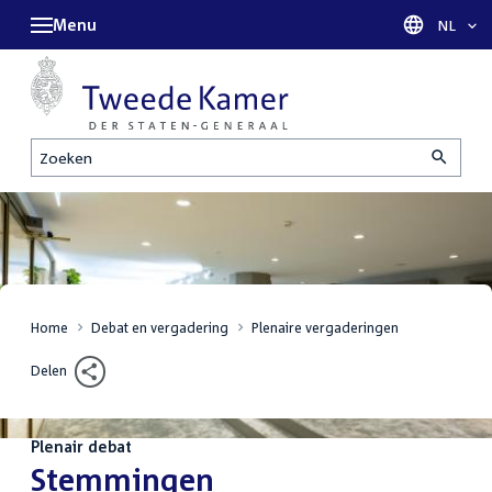
Menu
Taal sel
NL
Zoeken
Home
Debat en vergadering
Plenaire vergaderingen
Delen
Plenair debat
:
Stemmingen