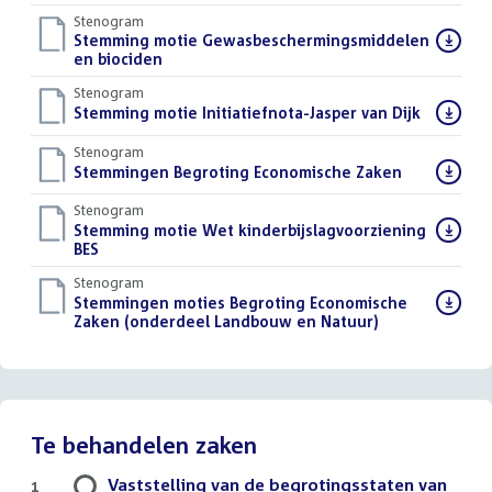
bestand:
Stenogram
Download
Stemming motie Gewasbeschermingsmiddelen
bestand:
en biociden
()
Stenogram
Download
Stemming motie Initiatiefnota-Jasper van Dijk
()
bestand:
Stenogram
Download
Stemmingen Begroting Economische Zaken
()
bestand:
Stenogram
Download
Stemming motie Wet kinderbijslagvoorziening
bestand:
BES
()
Stenogram
Download
Stemmingen moties Begroting Economische
bestand:
Zaken (onderdeel Landbouw en Natuur)
()
Te behandelen zaken
Vaststelling van de begrotingsstaten van
1