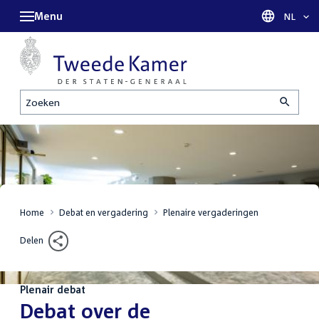
Menu
Taal sel
NL
Zoeken
Home
Debat en vergadering
Plenaire vergaderingen
Delen
Plenair debat
:
Debat over de