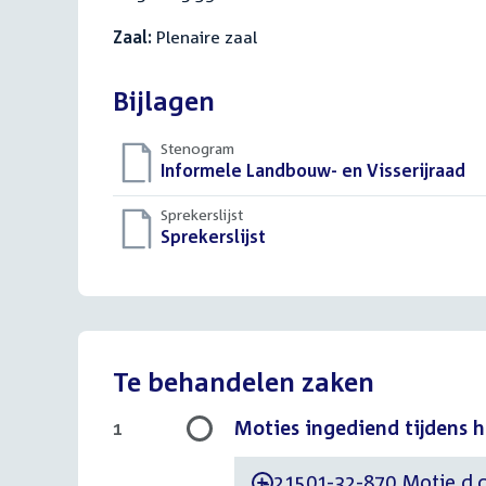
Zaal:
Plenaire zaal
Bijlagen
Stenogram
Download
Informele Landbouw- en Visserijraad
()
bestand:
Sprekerslijst
Download
Sprekerslijst
()
bestand:
Te behandelen zaken
Moties ingediend tijdens 
1
21501-32-870 Motie d.d
-