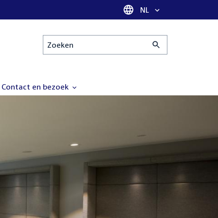
Taal selectie
NL
Zoeken
Contact en bezoek