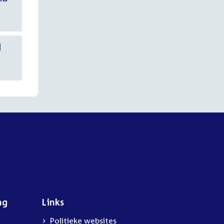
d
ng
Links
Politieke websites