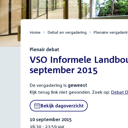
Home
Debat en vergadering
Plenaire vergaderi
Plenair debat
:
VSO Informele Landbouw
september 2015
De vergadering is
geweest
Kijk terug link niet gevonden. Zoek op:
Externa
Debat D
link:
Bekijk dagoverzicht
10 september 2015
16:30 - 23:59 uur