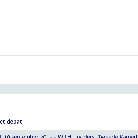
het debat
. 10 september 2015 - W.J.H. Lodders, Tweede Kamerl