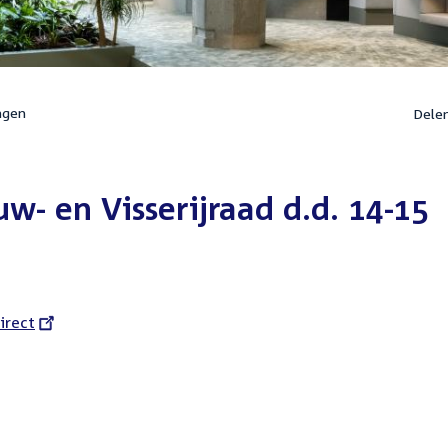
ngen
Dele
- en Visserijraad d.d. 14-15
l
irect