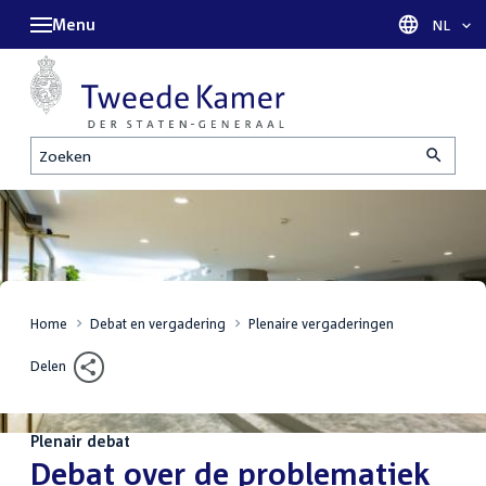
Menu
Taal sel
NL
Zoeken
Home
Debat en vergadering
Plenaire vergaderingen
Delen
Plenair debat
:
Debat over de problematiek