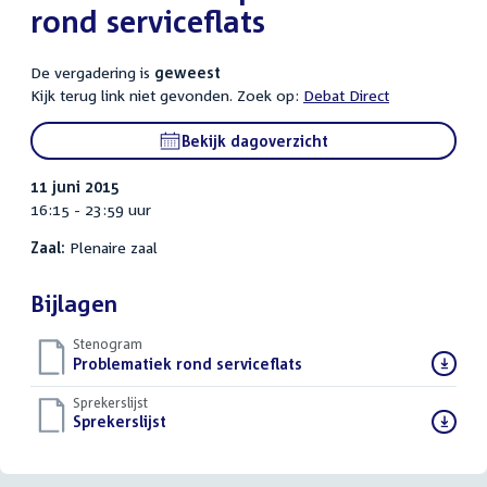
rond serviceflats
De vergadering is
geweest
Kijk terug link niet gevonden. Zoek op:
Debat Direct
Bekijk dagoverzicht
11 juni 2015
16:15 - 23:59 uur
Zaal:
Plenaire zaal
Bijlagen
Stenogram
Download
Problematiek rond serviceflats
()
bestand:
Sprekerslijst
Download
Sprekerslijst
()
bestand: