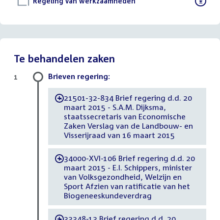
Download
Regeling van werkzaamheden
()
bestand:
Te behandelen zaken
Brieven regering:
1
21501-32-834 Brief regering d.d. 20
-
maart 2015 - S.A.M. Dijksma,
staatssecretaris van Economische
Zaken Verslag van de Landbouw- en
Visserijraad van 16 maart 2015
34000-XVI-106 Brief regering d.d. 20
-
maart 2015 - E.I. Schippers, minister
van Volksgezondheid, Welzijn en
Sport Afzien van ratificatie van het
Biogeneeskundeverdrag
33348-13 Brief regering d.d. 20
-