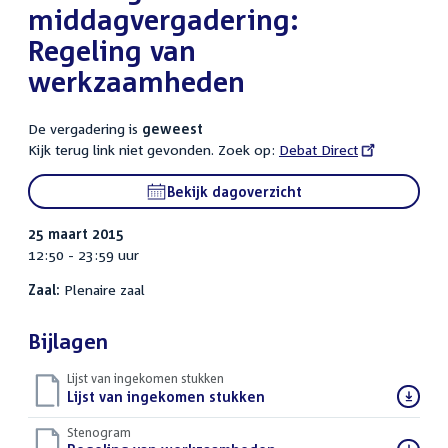
middagvergadering:
Regeling van
werkzaamheden
De vergadering is
geweest
Kijk terug link niet gevonden. Zoek op:
External
Debat Direct
link:
Bekijk dagoverzicht
25 maart 2015
12:50 - 23:59 uur
Zaal:
Plenaire zaal
Bijlagen
Lijst van ingekomen stukken
Download
Lijst van ingekomen stukken
()
bestand:
Stenogram