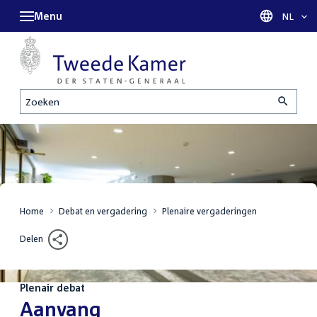
Menu
Taal sel
NL
Zoeken
Home
Debat en vergadering
Plenaire vergaderingen
Delen
Plenair debat
:
Aanvang