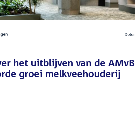
ngen
Dele
ver het uitblijven van de AMvB
rde groei melkveehouderij