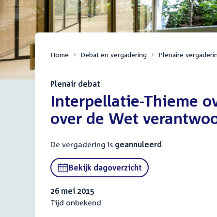
Home
Debat en vergadering
Plenaire vergaderi
Plenair debat
:
Interpellatie-Thieme o
over de Wet verantwoo
De vergadering is
geannuleerd
Bekijk dagoverzicht
26 mei 2015
Tijd onbekend