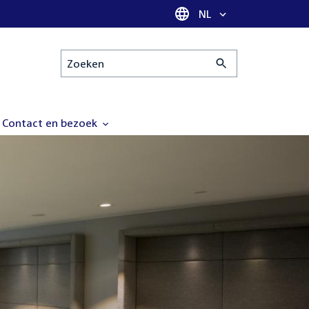
Taal selectie
NL
Zoeken
Contact en bezoek