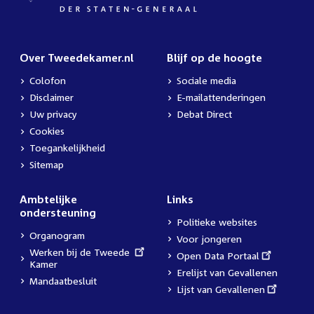
Over Tweedekamer.nl
Blijf op de hoogte
Colofon
Sociale media
Disclaimer
E-mailattenderingen
Uw privacy
Debat Direct
Cookies
Toegankelijkheid
Sitemap
Ambtelijke
Links
ondersteuning
Politieke websites
Organogram
Voor jongeren
External
Werken bij de Tweede
External
Open Data Portaal
link:
Kamer
link:
Erelijst van Gevallenen
Mandaatbesluit
External
Lijst van Gevallenen
link: