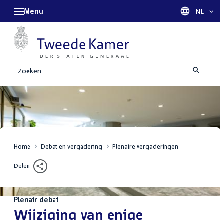
Menu
Taal sel
NL
Zoeken
Home
Debat en vergadering
Plenaire vergaderingen
Delen
Plenair debat
:
Wijziging van enige