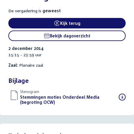
De vergadering is
geweest
Kijk terug
External link:
Bekijk dagoverzicht
2 december 2014
15:15 - 23:59 uur
Zaal:
Plenaire zaal
Bijlage
Stenogram
Download
Stemmingen moties Onderdeel Media
bestand:
(begroting OCW)
()