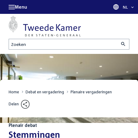
Menu
Taal sel
NL
Zoeken
Home
Debat en vergadering
Plenaire vergaderingen
Delen
Plenair debat
:
Stemmingen