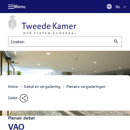
Menu
Taal sel
NL
Zoeken
Home
Debat en vergadering
Plenaire vergaderingen
Delen
Plenair debat
:
VAO