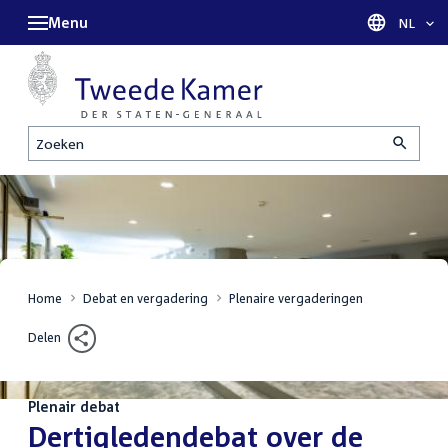
Menu
Taal sel
NL
Zoeken
Home
Debat en vergadering
Plenaire vergaderingen
Delen
Plenair debat
:
Dertigledendebat over de