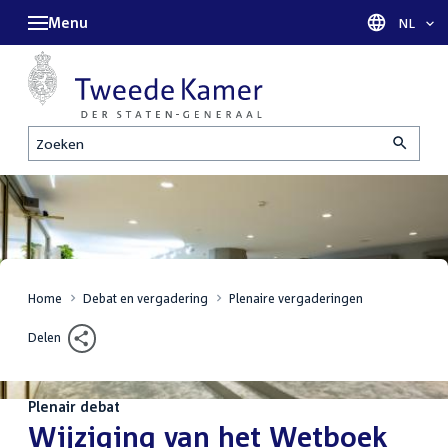
Menu
Taal sel
NL
Zoeken
Home
Debat en vergadering
Plenaire vergaderingen
Delen
Plenair debat
:
Wijziging van het Wetboek