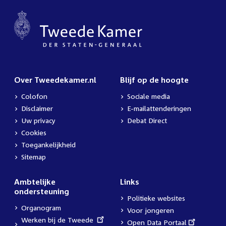
Over Tweedekamer.nl
Blijf op de hoogte
Colofon
Sociale media
Disclaimer
E-mailattenderingen
Uw privacy
Debat Direct
Cookies
Toegankelijkheid
Sitemap
Ambtelijke
Links
ondersteuning
Politieke websites
Organogram
Voor jongeren
External
Werken bij de Tweede
External
Open Data Portaal