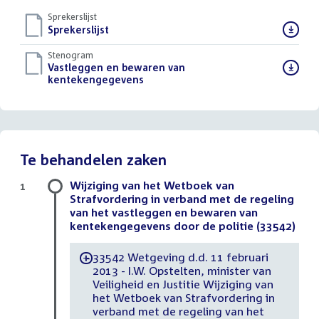
Sprekerslijst
Download
Sprekerslijst
()
bestand:
Stenogram
Download
Vastleggen en bewaren van
bestand:
kentekengegevens
()
Te behandelen zaken
Wijziging van het Wetboek van
1
Strafvordering in verband met de regeling
van het vastleggen en bewaren van
kentekengegevens door de politie (33542)
33542 Wetgeving d.d. 11 februari
-
2013 - I.W. Opstelten, minister van
Veiligheid en Justitie Wijziging van
het Wetboek van Strafvordering in
verband met de regeling van het