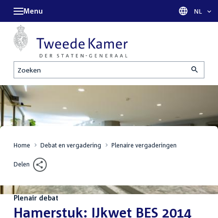
Menu
Taal sel
NL
Zoeken
Home
Debat en vergadering
Plenaire vergaderingen
Delen
Plenair debat
:
Hamerstuk: IJkwet BES 2014