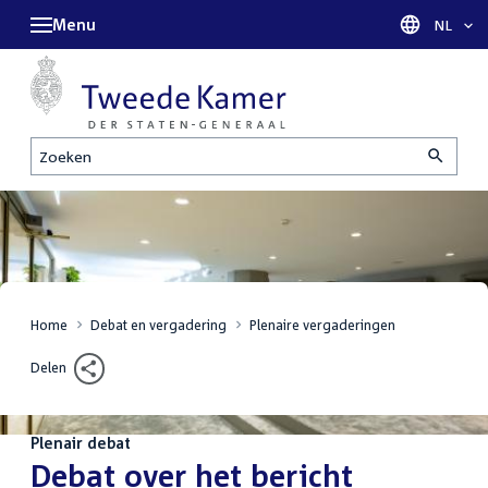
Menu
Taal sel
NL
Zoeken
Home
Debat en vergadering
Plenaire vergaderingen
Delen
Plenair debat
:
Debat over het bericht