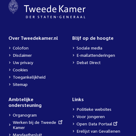
Over Tweedekamer.nl
Blijf op de hoogte
Colofon
Sociale media
Disclaimer
E-mailattenderingen
Uw privacy
Debat Direct
Cookies
Toegankelijkheid
Sitemap
Ambtelijke
Links
ondersteuning
Politieke websites
Organogram
Voor jongeren
External
Werken bij de Tweede
External
Open Data Portaal
link:
Kamer
link:
Erelijst van Gevallenen
Mandaatbesluit