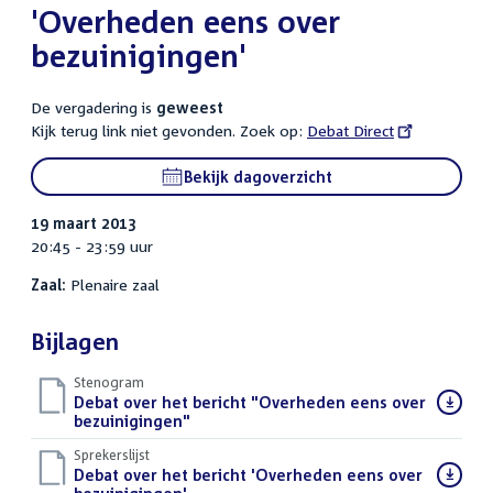
'Overheden eens over
bezuinigingen'
De vergadering is
geweest
Kijk terug link niet gevonden. Zoek op:
External
Debat Direct
link:
Bekijk dagoverzicht
19 maart 2013
20:45 - 23:59 uur
Zaal:
Plenaire zaal
Bijlagen
Stenogram
Download
Debat over het bericht "Overheden eens over
bestand:
bezuinigingen"
()
Sprekerslijst
Download
Debat over het bericht 'Overheden eens over