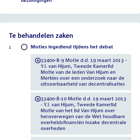
bestand:
bezuinigingen'
()
Te behandelen zaken
Moties ingediend tijdens het debat
1
33400-B-9 Motie d.d. 19 maart 2013 -
-
Y.J. van Hijum, Tweede Kamerlid
Motie van de leden Van Hijum en
Merkies over een onderzoek naar de
uitvoerbaarheid van decentralisaties
33400-B-10 Motie d.d. 19 maart 2013
-
- Y.J. van Hijum, Tweede Kamerlid
Motie van het lid Van Hijum over
heroverwegen van de Wet houdbare
overheidsfinanciën inzake decentrale
overheden