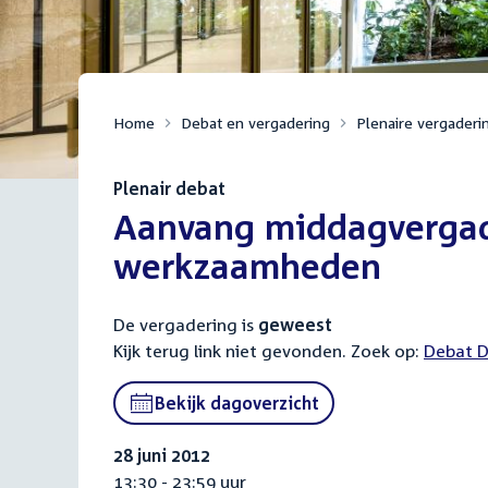
Home
Debat en vergadering
Plenaire vergaderi
Plenair debat
:
Aanvang middagvergad
werkzaamheden
De vergadering is
geweest
Kijk terug link niet gevonden. Zoek op:
Externa
Debat D
link:
Bekijk dagoverzicht
28 juni 2012
13:30 - 23:59 uur