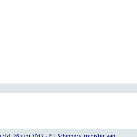
d.d. 26 juni 2012 - E.I. Schippers, minister van