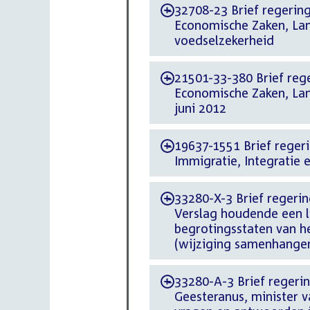
32708-23 Brief regering 
-
Economische Zaken, La
voedselzekerheid
21501-33-380 Brief rege
-
Economische Zaken, Lan
juni 2012
19637-1551 Brief regerin
-
Immigratie, Integratie 
33280-X-3 Brief regering
-
Verslag houdende een l
begrotingsstaten van he
(wijziging samenhange
33280-A-3 Brief regerin
-
Geesteranus, minister v