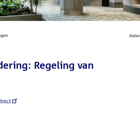
ngen
Dele
ering: Regeling van
l
irect