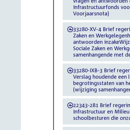
vragen en antwoorden i
Infrastructuurfonds vo
Voorjaarsnota)
33280-XV-4 Brief regerin
-
Zaken en Werkgelegenhe
antwoorden inzakeWijzi
Sociale Zaken en Werkge
samenhangende met de
33280-IXB-3 Brief regeri
-
Verslag houdende een l
begrotingsstaten van he
(wijziging samenhange
22343-281 Brief regering
-
Infrastructuur en Milie
schoolbesturen die onz