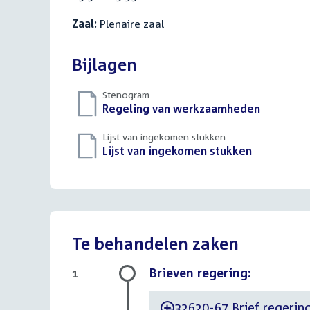
Zaal:
Plenaire zaal
Bijlagen
Stenogram
Download
Regeling van werkzaamheden
()
bestand:
Lijst van ingekomen stukken
Download
Lijst van ingekomen stukken
()
bestand:
Te behandelen zaken
Brieven regering:
1
32620-67 Brief regering 
-