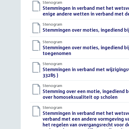
Stenogram
Download
Stemmingen in verband met het wetsvoo
bestand:
enige andere wetten in verband met de
Stenogram
Download
Stemmingen over moties, ingediend bij
bestand:
Stenogram
Download
Stemmingen over moties, ingediend bij
bestand:
toegenomen
()
Stenogram
Download
Stemmingen in verband met wijzigingsvo
bestand:
33285 )
()
Stenogram
Download
Stemming over een motie, ingediend bij
bestand:
over homoseksualiteit op scholen
()
Stenogram
Download
Stemmingen in verband met het wetsvo
bestand:
verband met een andere vormgeving va
het regelen van overgangsrecht voor de