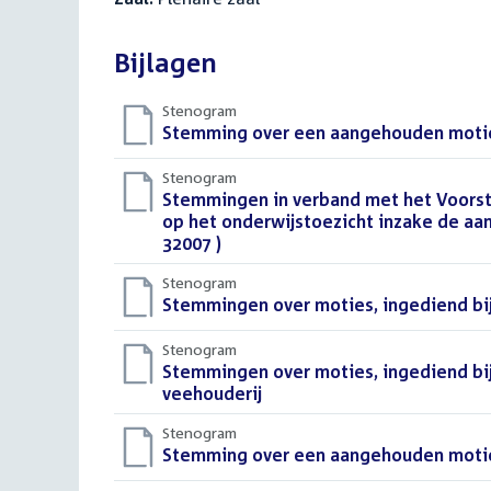
Bijlagen
Stenogram
Download
Stemming over een aangehouden motie,
bestand:
Stenogram
Download
Stemmingen in verband met het Voorste
bestand:
op het onderwijstoezicht inzake de aan
32007 )
()
Stenogram
Download
Stemmingen over moties, ingediend bi
bestand:
Stenogram
Download
Stemmingen over moties, ingediend bij
bestand:
veehouderij
()
Stenogram
Download
Stemming over een aangehouden motie,
bestand: