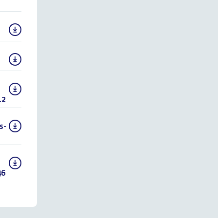
12
()
s-
46