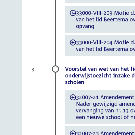
33000-VIII-203 Motie d
-
van het lid Beertema ov
opvang
33000-VIII-204 Motie d
-
van het lid Beertema ov
Voorstel van wet van het l
3
onderwijstoezicht inzake d
scholen
32007-21 Amendement d.
-
Nader gewijzigd amende
vervanging van nr. 13 o
een nieuwe school of n
32007-23 Amendement d.
-