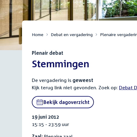
Home
Debat en vergadering
Plenaire vergaderi
Plenair debat
:
Stemmingen
De vergadering is
geweest
Kijk terug link niet gevonden. Zoek op:
Externa
Debat D
link:
Bekijk dagoverzicht
19 juni 2012
15:15 - 23:59 uur
Zaal:
Plenaire zaal