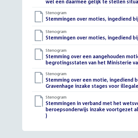
wel een daarmee gelijk te stellen situa
Stenogram
Download
Stemmingen over moties, ingediend bij
bestand:
Stenogram
Download
Stemmingen over moties, ingediend bij 
bestand:
Stenogram
Download
Stemming over een aangehouden motie, 
bestand:
begrotingsstaten van het Ministerie v
Stenogram
Download
Stemming over een motie, ingediend bi
bestand:
Gravenhage inzake stages voor illegal
Stenogram
Download
Stemmingen in verband met het wetsvo
bestand:
beroepsonderwijs inzake voortgezet a
)
()