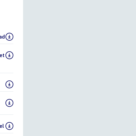
ad
()
et
el
()