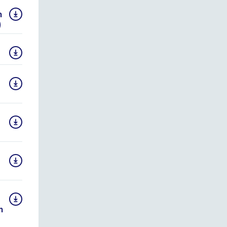
n
)
()
n