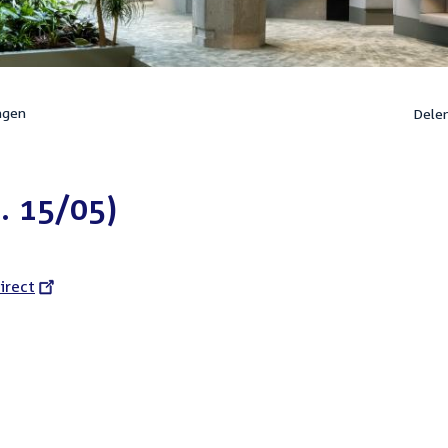
ngen
Dele
. 15/05)
l
irect