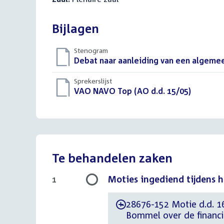
Bijlagen
Stenogram
Download
Debat naar aanleiding van een algeme
bestand:
Sprekerslijst
Download
VAO NAVO Top (AO d.d. 15/05)
()
bestand:
Te behandelen zaken
Moties ingediend tijdens 
1
28676-152 Motie d.d. 
-
Bommel over de financi