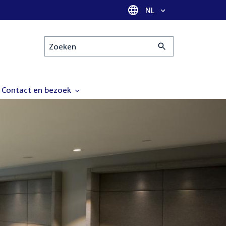
Taal selectie
NL
Zoeken
Contact en bezoek