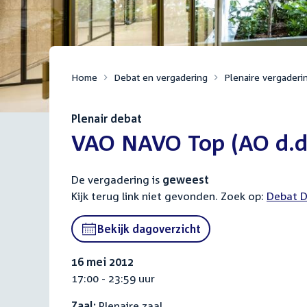
Home
Debat en vergadering
Plenaire vergaderi
Plenair debat
:
VAO NAVO Top (AO d.d
De vergadering is
geweest
Kijk terug link niet gevonden. Zoek op:
Externa
Debat D
link:
Bekijk dagoverzicht
16 mei 2012
17:00 - 23:59 uur
Zaal:
Plenaire zaal