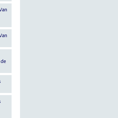
 Van
 Van
 de
s
s