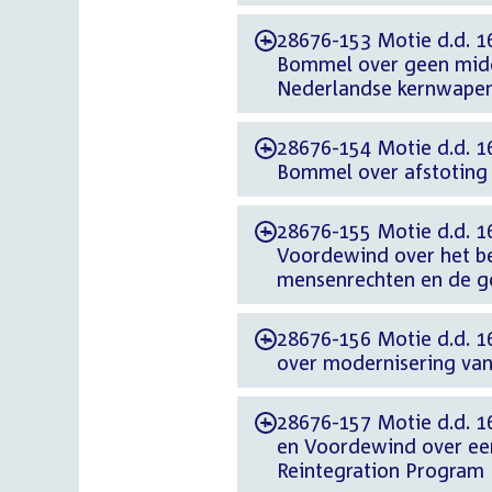
28676-153 Motie d.d. 
-
Bommel over geen midd
Nederlandse kernwape
28676-154 Motie d.d. 
-
Bommel over afstoting
28676-155 Motie d.d. 1
-
Voordewind over het be
mensenrechten en de go
28676-156 Motie d.d. 1
-
over modernisering van
28676-157 Motie d.d. 1
-
en Voordewind over een
Reintegration Program