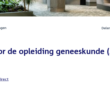
ngen
Dele
r de opleiding geneeskunde 
irect