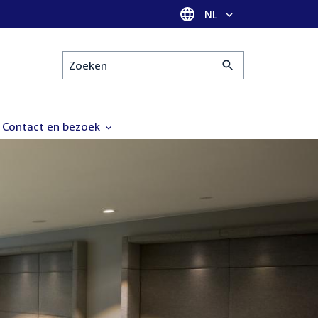
Taal selectie
NL
Zoeken
Contact en bezoek