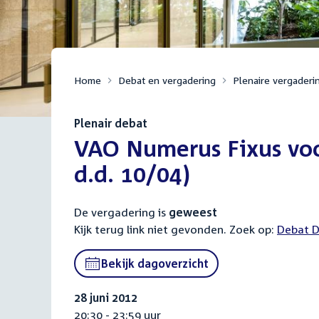
Home
Debat en vergadering
Plenaire vergaderi
Plenair debat
:
VAO Numerus Fixus voo
d.d. 10/04)
De vergadering is
geweest
Kijk terug link niet gevonden. Zoek op:
Debat D
Bekijk dagoverzicht
28 juni 2012
20:30 - 23:59 uur