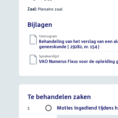
Zaal:
Plenaire zaal
Bijlagen
Stenogram
Download
Behandeling van het verslag van een a
bestand:
geneeskunde ( 29282, nr. 154 )
()
Sprekerslijst
Download
VAO Numerus Fixus voor de opleiding 
bestand:
Te behandelen zaken
Moties ingediend tijdens 
1