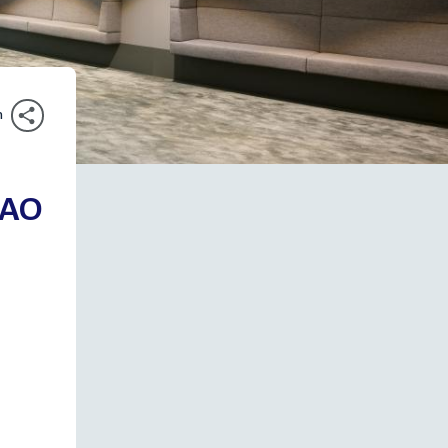
n
(AO