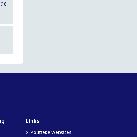
 de
e
ng
Links
Politieke websites