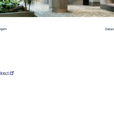
ngen
Dele
l
irect