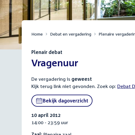
Home
Debat en vergadering
Plenaire vergaderi
Plenair debat
:
Vragenuur
De vergadering is
geweest
Kijk terug link niet gevonden. Zoek op:
Externa
Debat D
link:
Bekijk dagoverzicht
10 april 2012
14:00 - 23:59 uur
Zaal:
Plenaire zaal